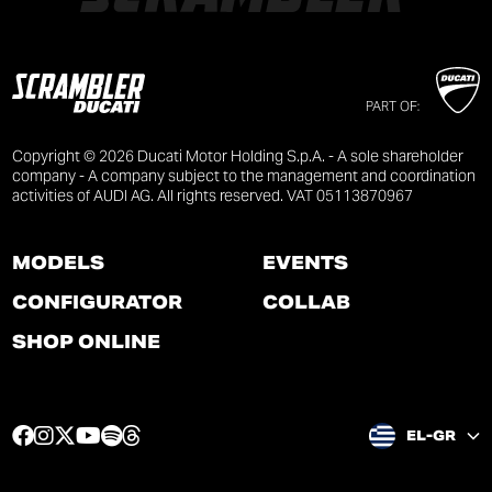
PART OF:
Copyright © 2026 Ducati Motor Holding S.p.A. - A sole shareholder
company - A company subject to the management and coordination
activities of AUDI AG. All rights reserved. VAT 05113870967
MODELS
EVENTS
CONFIGURATOR
COLLAB
SHOP ONLINE
F
I
T
Y
S
T
EL-GR
a
n
w
o
p
h
c
s
i
u
o
r