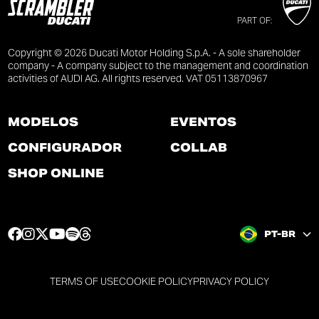
PART OF:
Copyright © 2026 Ducati Motor Holding S.p.A. - A sole shareholder
company - A company subject to the management and coordination
activities of AUDI AG. All rights reserved. VAT 05113870967
MODELOS
EVENTOS
CONFIGURADOR
COLLAB
SHOP ONLINE
F
I
T
Y
S
T
PT-BR
a
n
w
o
p
h
c
s
i
u
o
r
e
t
t
t
t
e
TERMS OF USE
COOKIE POLICY
PRIVACY POLICY
b
a
t
u
i
a
o
g
e
b
f
d