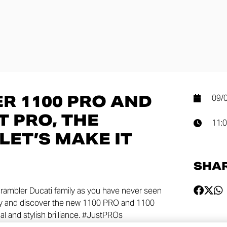
R 1100 PRO AND
09/
T PRO, THE
11:
 LET’S MAKE IT
SHA
crambler Ducati family as you have never seen
lity and discover the new 1100 PRO and 1100
cal and stylish brilliance. #JustPROs