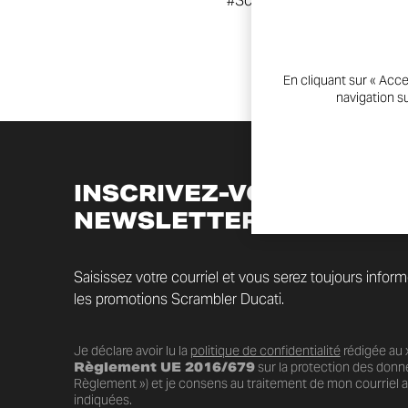
#ScramblerDucati #1100P
En cliquant sur « Acce
navigation su
INSCRIVEZ-VOUS À LA
NEWSLETTER
Saisissez votre courriel et vous serez toujours infor
les promotions Scrambler Ducati.
Je déclare avoir lu la
politique de confidentialité
rédigée au x
Règlement UE 2016/679
sur la protection des donn
Règlement ») et je consens au traitement de mon courriel au
indiquées.