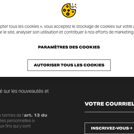
RO #1100SportPRO
pter tous les cookies », vous acceptez le stockage de cookies sur votre a
r le site, analyser son utilisation et contribuer à nos efforts de marketing
PARAMÈTRES DES COOKIES
AUTORISER TOUS LES COOKIES
mé sur les nouveautés et
 termes de l’
art. 13 du
ées personnelles («
x fins qui y sont
INSCRIVEZ-VOUS