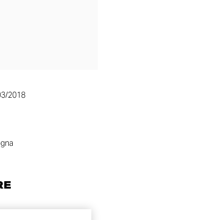
03/2018
ogna
RE