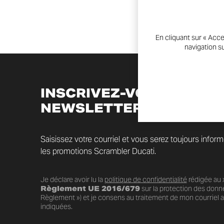
En cliquant sur « Acce
navigation su
INSCRIVEZ-VOUS À LA
NEWSLETTER
Saisissez votre courriel et vous serez toujours infor
les promotions Scrambler Ducati.
Je déclare avoir lu la
politique de confidentialité
rédigée au x
Règlement UE 2016/679
sur la protection des donn
Règlement ») et je consens au traitement de mon courriel au
indiquées.