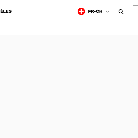
ÈLES
FR-CH