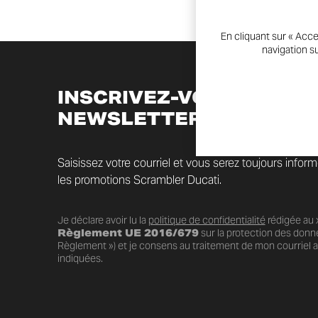
En cliquant sur « Acce
navigation su
INSCRIVEZ-VOUS À LA
NEWSLETTER
Saisissez votre courriel et vous serez toujours infor
les promotions Scrambler Ducati.
Je déclare avoir lu la
politique de confidentialité
rédigée au x
Règlement UE 2016/679
sur la protection des donn
Règlement ») et je consens au traitement de mon courriel au
indiquées.