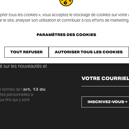
pter tous les cookies », vous acceptez le stockage de cookies sur votre a
r le site, analyser son utilisation et contribuer à nos efforts de marketing
PARAMÈTRES DES COOKIES
TOUT REFUSER
AUTORISER TOUS LES COOKIES
mé sur les nouveautés et
 termes de l’
art. 13 du
ées personnelles («
x fins qui y sont
INSCRIVEZ-VOUS