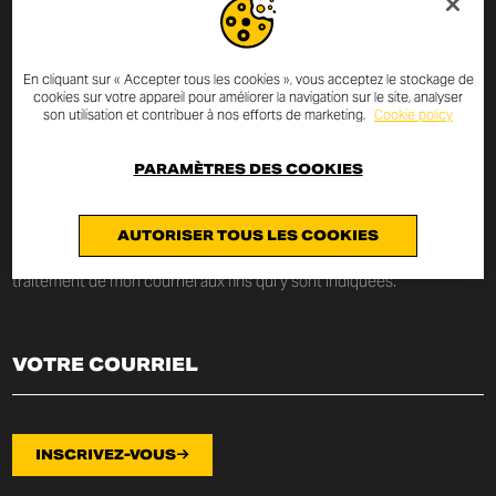
INSCRIVEZ-VOUS À LA
En cliquant sur « Accepter tous les cookies », vous acceptez le stockage de
NEWSLETTER
cookies sur votre appareil pour améliorer la navigation sur le site, analyser
son utilisation et contribuer à nos efforts de marketing.
Cookie policy
Saisissez votre courriel et vous serez toujours informé sur les
nouveautés et les promotions Scrambler Ducati.
PARAMÈTRES DES COOKIES
Je déclare avoir lu la
politique de confidentialité
rédigée au x termes
AUTORISER TOUS LES COOKIES
de l’
art. 13 du Règlement UE 2016/679
sur la protection
des données personnelles (« Règlement ») et je consens au
traitement de mon courriel aux fins qui y sont indiquées.
INSCRIVEZ-VOUS