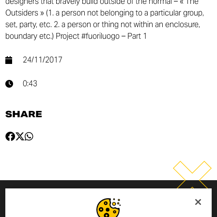
designers that bravely build outside of the normal – « The
Outsiders » (1. a person not belonging to a particular group,
set, party, etc. 2. a person or thing not within an enclosure,
boundary etc.) Project #fuoriluogo – Part 1
24/11/2017
0:43
SHARE
INSCRIVEZ-VOUS À LA