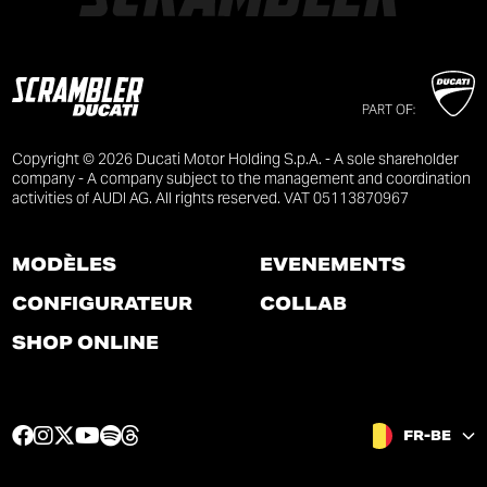
PART OF:
Copyright © 2026 Ducati Motor Holding S.p.A. - A sole shareholder
company - A company subject to the management and coordination
activities of AUDI AG. All rights reserved. VAT 05113870967
MODÈLES
ÉVÉNEMENTS
CONFIGURATEUR
COLLAB
SHOP ONLINE
F
I
T
Y
S
T
FR-BE
a
n
w
o
p
h
c
s
i
u
o
r