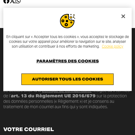
En cliquant sur « Accepter tous les cookies », vous acceptez le stockage de
cookies sur votre appareil pour améliorer la navigation sur le site, analyser
INSCRIVEZ-VOUS À LA
son utilisation et contribuer à nos efforts de marketing.
Cookie policy
NEWSLETTER
PARAMÈTRES DES COOKIES
Saisissez votre courriel et vous serez toujours informé sur les
nouveautés et les promotions Scrambler Ducati.
AUTORISER TOUS LES COOKIES
Je déclare avoir lu la
politique de confidentialité
rédigée au x termes
de l’
art. 13 du Règlement UE 2016/679
sur la protection
des données personnelles (« Règlement ») et je consens au
traitement de mon courriel aux fins qui y sont indiquées.