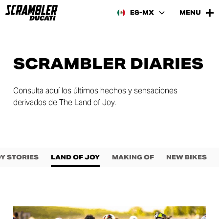
ES-MX
MENU
SCRAMBLER DIARIES
Consulta aquí los últimos hechos y sensaciones
derivados de The Land of Joy.
Y STORIES
LAND OF JOY
MAKING OF
NEW BIKES