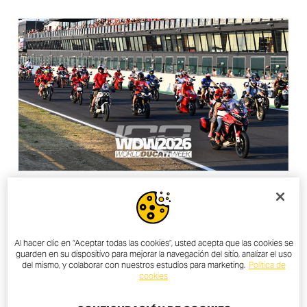
LAND OF JOY
WDW 2026 TICKETS ARE NOW
Al hacer clic en “Aceptar todas las cookies”, usted acepta que las cookies se
guarden en su dispositivo para mejorar la navegación del sitio, analizar el uso
AVAILABLE
del mismo, y colaborar con nuestros estudios para marketing.
Política de
cookies