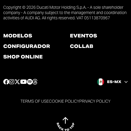
Copyright © 2026 Ducati Motor Holding S.p.A. - A sole shareholder
company - A company subject to the management and coordination
activities of AUDI AG. All rights reserved. VAT 05113870967
MODELOS
EVENTOS
CONFIGURADOR
COLLAB
SHOP ONLINE
F
I
T
Y
S
T
ES-MX
a
n
w
o
p
h
c
s
i
u
o
r
e
t
t
t
t
e
TERMS OF USE
COOKIE POLICY
PRIVACY POLICY
b
a
t
u
i
a
o
g
e
b
f
d
o
r
r
e
y
s
k
a
p
p
p
p
p
m
a
a
a
a