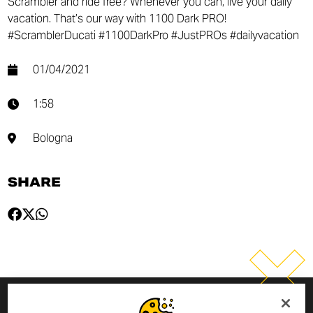
Scrambler and ride free? Whenever you can, live your daily
vacation. That’s our way with 1100 Dark PRO!
#ScramblerDucati #1100DarkPro #JustPROs #dailyvacation
01/04/2021
1:58
Bologna
SHARE